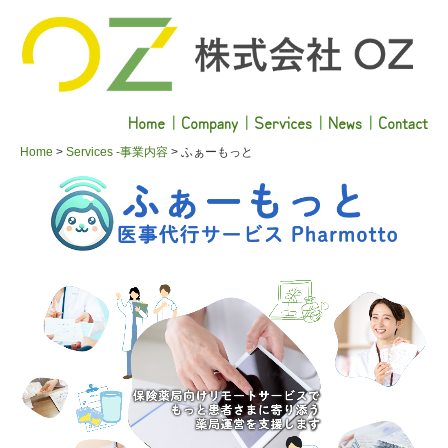
Home
｜
Company
｜
Services
｜
News
｜
Contact
Home
Services -事業内容
ふぁーもっと